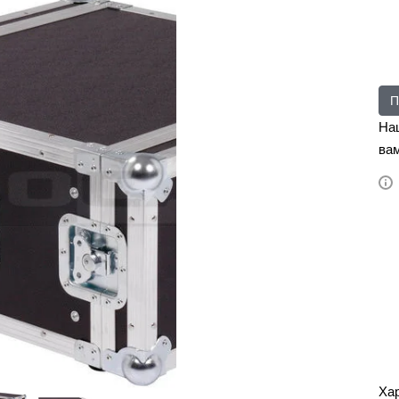
П
На
вам
Ха