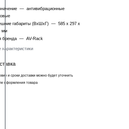
значение
—
антивибрационные
ковые
ешние габариты (ВхШхГ)
—
585 x 297 x
4 мм
я бренда
—
AV-Rack
 характеристики
ставка
овия и сроки доставки можно будет уточнить
ле оформления товара