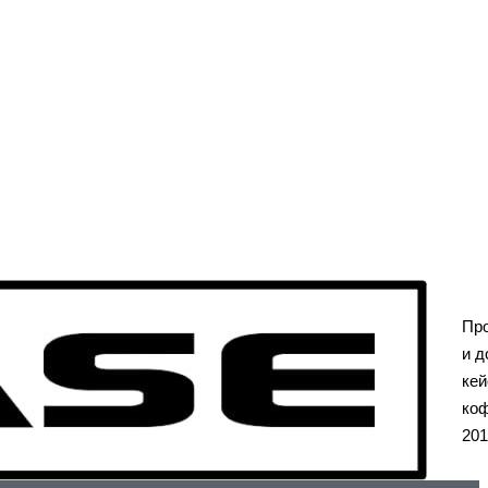
Пр
и д
кей
коф
201