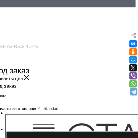
SE AV-Rack 4U-45
од заказ
рианты цен
д заказ
ого
ианты изготовления
?
—
Standart