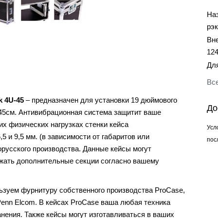
На
рэ
Вн
12
Дл
Все
 4U-45
– предназначен для установки 19 дюймового
До
 45см. Антивибрационная система защитит ваше
их физических нагрузках стенки кейса
Усл
 и 9,5 мм. (в зависимости от габаритов или
пос
русского производства. Данные кейсы могут
жать дополнительные секции согласно вашему
зуем фурнитуру собственного производства ProCase,
Penn Elcom. В кейсах ProCase ваша любая техника
нения. Также кейсы могут изготавливаться в ваших