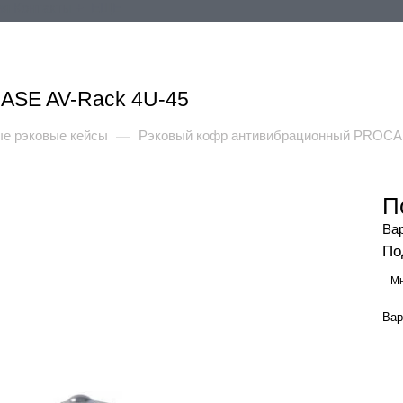
ия
Контакты
+ ЕЩЕ
ASE AV-Rack 4U-45
е рэковые кейсы
Рэковый кофр антивибрационный PROCA
—
П
Ва
По
Мн
Вар