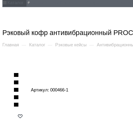
Каталог
Акции
Услуги
Как купить
Обзоры
Статьи
Компан
Рэковый кофр антивибрационный PROC
Главная
Каталог
Рэковые кейсы
Антивибрационны
—
—
—
Артикул:
000466-1