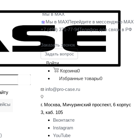
Мы в MAX
Мы в MAX
Перейдите в мессенджер MAX
+7 (499) 371-77-94
Телефон для связи в РФ
Заказать звонок
Задать вопрос
Войти
Корзина
0
Избранные товары
0
info@pro-case.ru
айту
кейсы
г. Москва, Мичуринский проспект, 6 корпус
у
3, каб. 105
Вконтакте
Instagram
)
YouTube