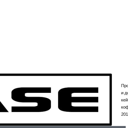
Пр
и д
кей
коф
201