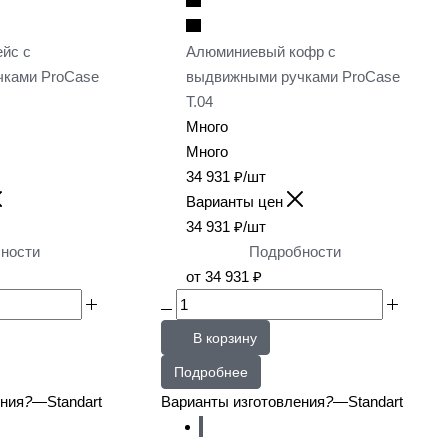
йс с
Алюминиевый кофр с
чками ProCase
выдвижными ручками ProCase
T.04
Много
Много
34 931
₽
/шт
Варианты цен
34 931
₽
/шт
ности
Подробности
от
34 931 ₽
В корзину
Подробнее
ения
?
—
Standart
Варианты изготовления
?
—
Standart