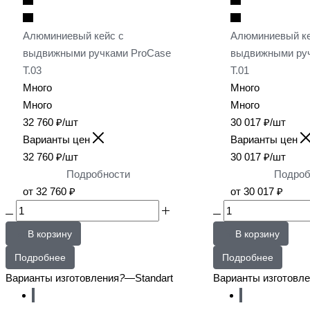
Алюминиевый кейс с
Алюминиевый ке
выдвижными ручками ProCase
выдвижными ру
T.03
T.01
Много
Много
Много
Много
32 760
₽
/шт
30 017
₽
/шт
Варианты цен
Варианты цен
32 760
₽
/шт
30 017
₽
/шт
Подробности
Подроб
от
32 760 ₽
от
30 017 ₽
В корзину
В корзину
Подробнее
Подробнее
Варианты изготовления
?
—
Standart
Варианты изготовл