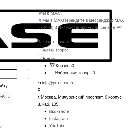
Мы в MAX
Мы в MAX
Перейдите в мессенджер MAX
+7 (499) 371-77-94
Телефон для связи в РФ
Заказать звонок
Задать вопрос
Войти
Корзина
0
Избранные товары
0
info@pro-case.ru
айту
кейсы
г. Москва, Мичуринский проспект, 6 корпус
у
3, каб. 105
Вконтакте
Instagram
)
YouTube