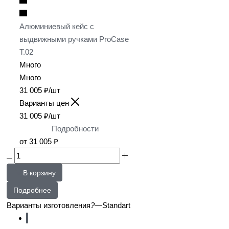
Алюминиевый кейс с
выдвижными ручками ProCase
T.02
Много
Много
31 005
₽
/шт
Варианты цен
31 005
₽
/шт
Подробности
от
31 005 ₽
В корзину
Подробнее
Варианты изготовления
?
—
Standart