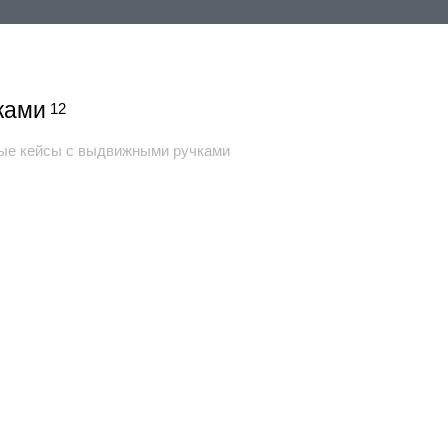
ия
Контакты
+ ЕЩЕ
ками
12
е кейсы с выдвижными ручками