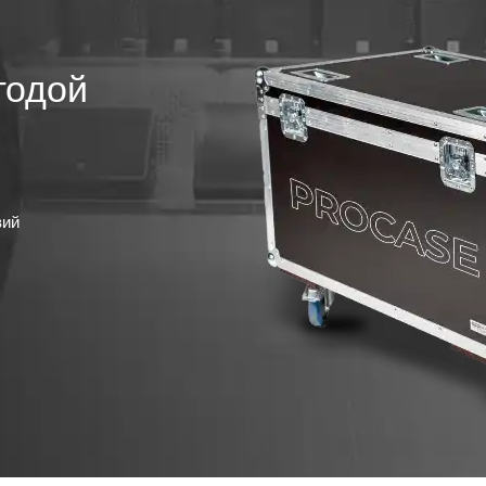
годой
вий