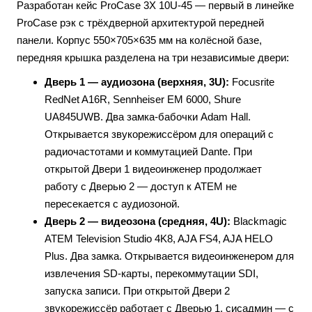
Разработан кейс ProCase 3X 10U-45 — первый в линейке
ProCase рэк с трёхдверной архитектурой передней
панели. Корпус 550×705×635 мм на колёсной базе,
передняя крышка разделена на три независимые двери:
Дверь 1 — аудиозона (верхняя, 3U):
Focusrite
RedNet A16R, Sennheiser EM 6000, Shure
UA845UWB. Два замка-бабочки Adam Hall.
Открывается звукорежиссёром для операций с
радиочастотами и коммутацией Dante. При
открытой Двери 1 видеоинженер продолжает
работу с Дверью 2 — доступ к ATEM не
пересекается с аудиозоной.
Дверь 2 — видеозона (средняя, 4U):
Blackmagic
ATEM Television Studio 4K8, AJA FS4, AJA HELO
Plus. Два замка. Открывается видеоинженером для
извлечения SD-карты, перекоммутации SDI,
запуска записи. При открытой Двери 2
звукорежиссёр работает с Дверью 1, сисадмин — с