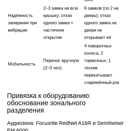
2–3 замка на всю
6 замков (по 2 на
Надёжность
крышку; отказ
дверь); отказ
запирания при
одного замка =
одного замка на
вибрации
частичное
двери не
открытие
открывает её
4 поворотных
колеса, 2
Перенос вручную
тормозных; 1
Мобильность
(2–3 чел)
техник
перекатывает
снаряжённый рэк
Привязка к оборудованию:
обоснование зонального
разделения
Аудиозона: Focusrite RedNet A16R и Sennheiser
EM 6000