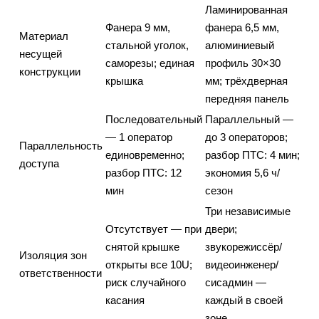
Ламинированная
Фанера 9 мм,
фанера 6,5 мм,
Материал
стальной уголок,
алюминиевый
несущей
саморезы; единая
профиль 30×30
конструкции
крышка
мм; трёхдверная
передняя панель
Последовательный
Параллельный —
— 1 оператор
до 3 операторов;
Параллельность
единовременно;
разбор ПТС: 4 мин;
доступа
разбор ПТС: 12
экономия 5,6 ч/
мин
сезон
Три независимые
Отсутствует — при
двери;
снятой крышке
звукорежиссёр/
Изоляция зон
открыты все 10U;
видеоинженер/
ответственности
риск случайного
сисадмин —
касания
каждый в своей
зоне