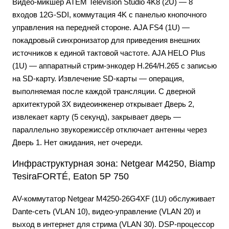
Видео-микшер ATEM Television Studio 4K8 (2U) — 8
входов 12G-SDI, коммутация 4K с панелью кнопочного
управления на передней стороне. AJA FS4 (1U) —
покадровый синхронизатор для приведения внешних
источников к единой тактовой частоте. AJA HELO Plus
(1U) — аппаратный стрим-энкодер H.264/H.265 с записью
на SD-карту. Извлечение SD-карты — операция,
выполняемая после каждой трансляции. С дверной
архитектурой 3X видеоинженер открывает Дверь 2,
извлекает карту (5 секунд), закрывает дверь —
параллельно звукорежиссёр отключает антенны через
Дверь 1. Нет ожидания, нет очереди.
Инфраструктурная зона: Netgear M4250, Biamp
TesiraFORTÉ, Eaton 5P 750
AV-коммутатор Netgear M4250-26G4XF (1U) обслуживает
Dante-сеть (VLAN 10), видео-управление (VLAN 20) и
выход в интернет для стрима (VLAN 30). DSP-процессор