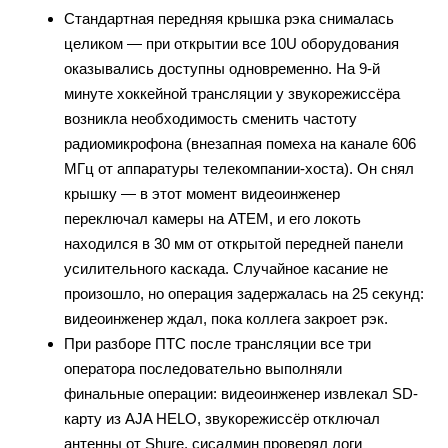
Стандартная передняя крышка рэка снималась
целиком — при открытии все 10U оборудования
оказывались доступны одновременно. На 9-й
минуте хоккейной трансляции у звукорежиссёра
возникла необходимость сменить частоту
радиомикрофона (внезапная помеха на канале 606
МГц от аппаратуры телекомпании-хоста). Он снял
крышку — в этот момент видеоинженер
переключал камеры на ATEM, и его локоть
находился в 30 мм от открытой передней панели
усилительного каскада. Случайное касание не
произошло, но операция задержалась на 25 секунд:
видеоинженер ждал, пока коллега закроет рэк.
При разборе ПТС после трансляции все три
оператора последовательно выполняли
финальные операции: видеоинженер извлекал SD-
карту из AJA HELO, звукорежиссёр отключал
антенны от Shure, сисадмин проверял логи