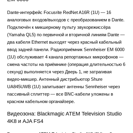
Dante-интерфейс Focusrite RedNet A16R (1U) — 16
аналоговых входов/выходов с преобразованием в Dante.
Подключён к микшерному пульту звукорежиссёра
(Yamaha QL5) по первичной и вторичной линиям Dante —
два кабеля Ethernet выходят через красный кабельный
ввод задней панели. Радиоприёмник Sennheiser EM 6000
(1U) обслуживает 4 канала репортажных микрофонов —
смена частоты на приёмнике (операция длительностью 6
секунд) выполняется через Дверь 1, не затрагивая
видео-микшер. Антенный дистрибьютор Shure
UA845UWB (1U) запитывает антенны Sennheiser через
пассивный сплиттер — все BNC-кабели уложены в
красном кабельном органайзере.
Видеозона: Blackmagic ATEM Television Studio
4K8 и AJA FS4