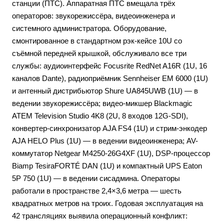
станции (ПТС). Аппаратная ПТС вмещала трёх
операторов: звукорежиссёра, видеоинженера и
системного администратора. Оборудование,
смонтированное в стандартном рэк-кейсе 10U со
съёмной передней крышкой, обслуживало все три
службы: аудиоинтерфейс Focusrite RedNet A16R (1U, 16
каналов Dante), радиоприёмник Sennheiser EM 6000 (1U)
и антенный дистрибьютор Shure UA845UWB (1U) — в
ведении звукорежиссёра; видео-микшер Blackmagic
ATEM Television Studio 4K8 (2U, 8 входов 12G-SDI),
конвертер-синхронизатор AJA FS4 (1U) и стрим-энкодер
AJA HELO Plus (1U) — в ведении видеоинженера; AV-
коммутатор Netgear M4250-26G4XF (1U), DSP-процессор
Biamp TesiraFORTÉ DAN (1U) и компактный UPS Eaton
5P 750 (1U) — в ведении сисадмина. Операторы
работали в пространстве 2,4×3,6 метра — шесть
квадратных метров на троих. Годовая эксплуатация на
42 трансляциях выявила операционный конфликт: