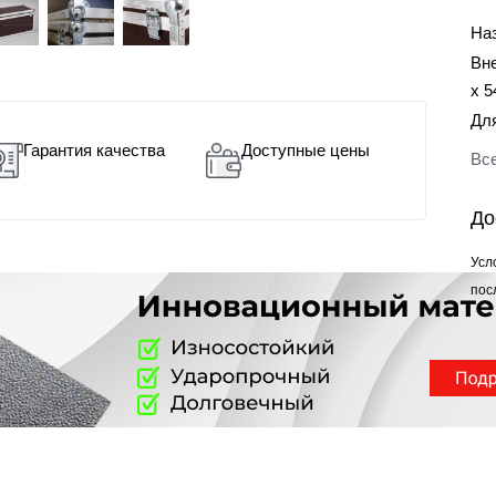
На
Вн
x 5
Дл
Гарантия качества
Доступные цены
Все
До
Усл
пос