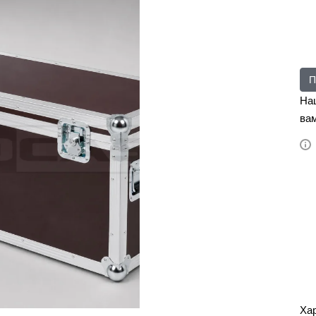
П
На
вам
Ха