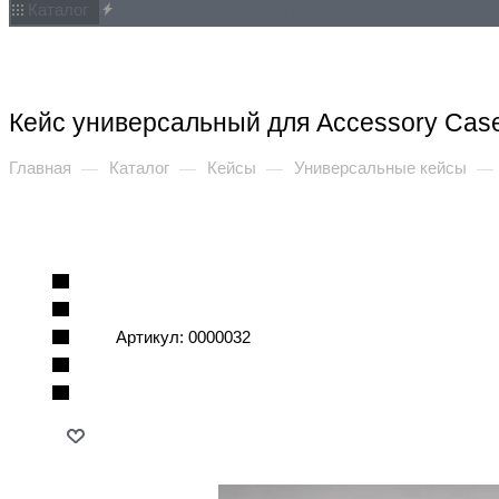
Каталог
Акции
Услуги
Как купить
Обзоры
Статьи
Компан
Кейс универсальный для Accessory Cas
Главная
Каталог
Кейсы
Универсальные кейсы
—
—
—
—
Артикул:
0000032