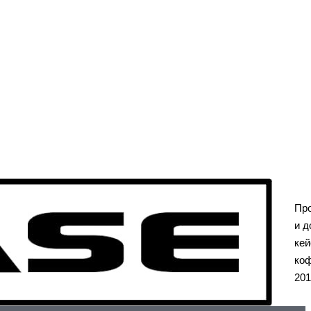
Пр
и д
кей
коф
201