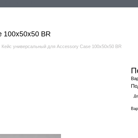
ия
Контакты
+ ЕЩЕ
e 100x50x50 BR
Кейс универсальный для Accessory Case 100x50x50 BR
П
Ва
По
До
Вар