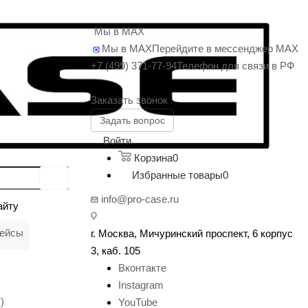
Мы в MAX
Мы в MAX
Перейдите в мессенджер MAX
+7 (499) 371-77-94
Телефон для связи в РФ
Заказать звонок
Задать вопрос
Войти
Корзина
0
Избранные товары
0
info@pro-case.ru
айту
кейсы
г. Москва, Мичуринский проспект, 6 корпус
у
3, каб. 105
Вконтакте
Instagram
)
YouTube