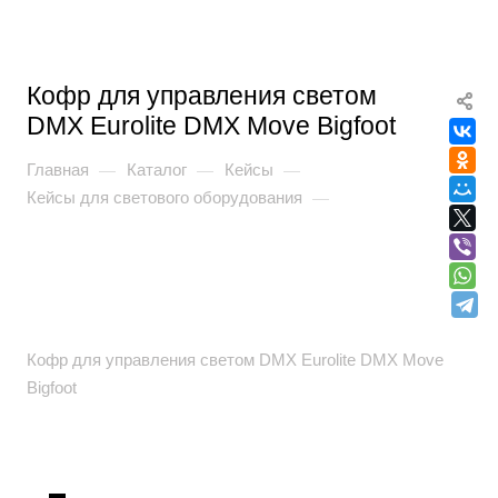
Кофр для управления светом
DMX Eurolite DMX Move Bigfoot
Главная
Каталог
Кейсы
—
—
—
Кейсы для светового оборудования
—
Кофр для управления светом DMX Eurolite DMX Move
Bigfoot