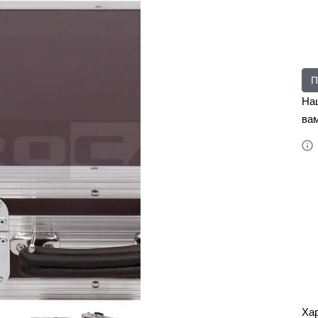
П
На
вам
Ха