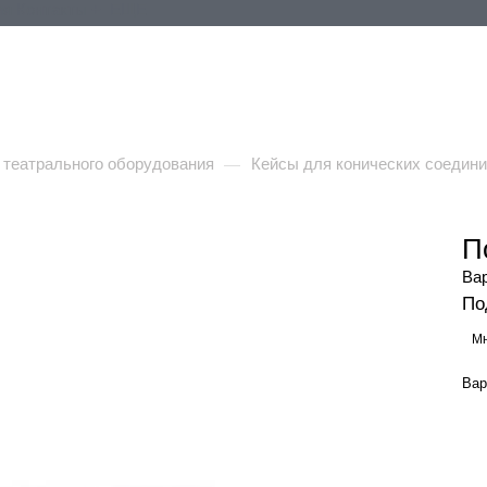
ия
Контакты
+ ЕЩЕ
 театрального оборудования
Кейсы для конических соедин
—
П
Ва
По
Мн
Вар