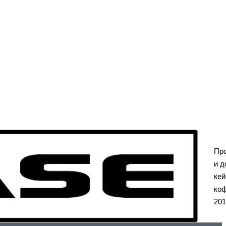
Пр
и д
кей
коф
201