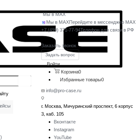
Мы в MAX
Мы в MAX
Перейдите в мессенджер MAX
+7 (499) 371-77-94
Телефон для связи в РФ
Заказать звонок
Задать вопрос
Войти
Корзина
0
Избранные товары
0
info@pro-case.ru
айту
кейсы
г. Москва, Мичуринский проспект, 6 корпус
у
3, каб. 105
Вконтакте
Instagram
)
YouTube