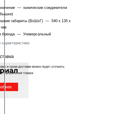
значение
—
конические соединители
обышки)
ешние габариты (ВхШхГ)
—
540 x 135 x
0 мм
я бренда
—
Универсальный
 характеристики
ставка
овия и сроки доставки можно будет уточнить
ле оформления товара