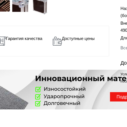
На
(б
Вн
49
Дл
Гарантия качества
Доступные цены
Все
До
Усл
пос