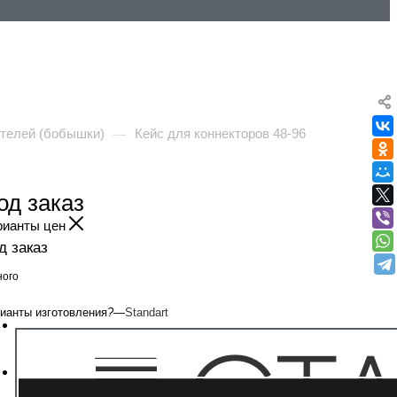
ителей (бобышки)
Кейс для коннекторов 48-96
—
од заказ
рианты цен
д заказ
ого
ианты изготовления
?
—
Standart