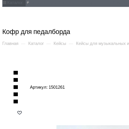
Каталог
Акции
Услуги
Как купить
Обзоры
Статьи
Компан
Кофр для педалборда
Главная
Каталог
Кейсы
Кейсы для музыкальных 
—
—
—
Артикул:
1501261