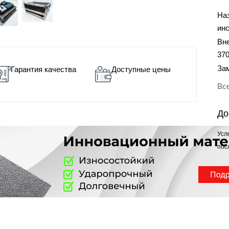
На
ин
Вн
37
За
Гарантия качества
Доступные цены
Все
До
Усл
пос