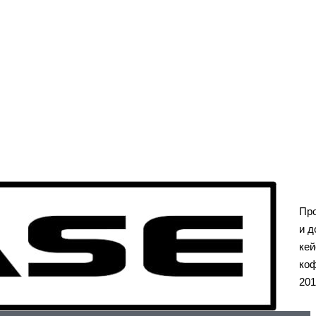
Пр
и д
кей
коф
201