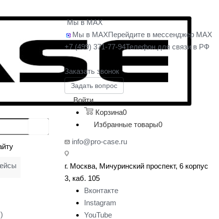
Мы в MAX
Мы в MAX
Перейдите в мессенджер MAX
+7 (499) 371-77-94
Телефон для связи в РФ
Заказать звонок
Задать вопрос
Войти
Корзина
0
Избранные товары
0
info@pro-case.ru
айту
кейсы
г. Москва, Мичуринский проспект, 6 корпус
у
3, каб. 105
Вконтакте
Instagram
)
YouTube