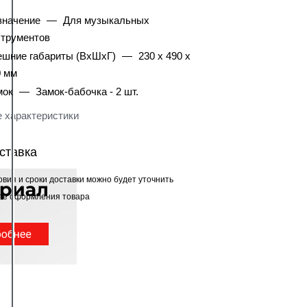
значение
—
Для музыкальных
струментов
ешние габариты (ВхШхГ)
—
230 х 490 х
0 мм
мок
—
Замок-бабочка - 2 шт.
 характеристики
ставка
овия и сроки доставки можно будет уточнить
ле оформления товара