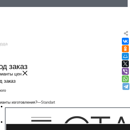
орда
од заказ
рианты цен
д заказ
ого
ианты изготовления
?
—
Standart