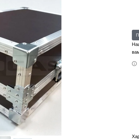
П
На
вам
Ха