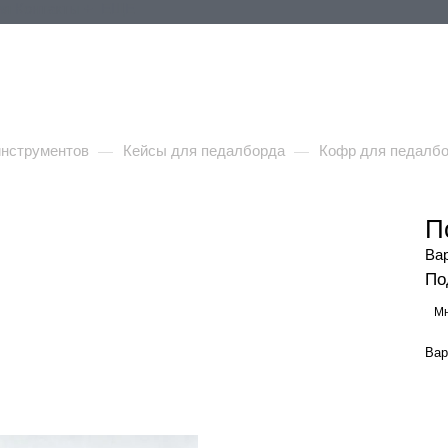
ия
Контакты
+ ЕЩЕ
инструментов
Кейсы для педалборда
Кофр для педалб
—
—
П
Ва
По
Мн
Вар