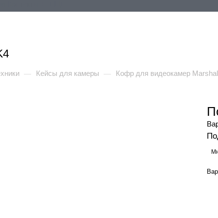
ия
Контакты
+ ЕЩЕ
K4
ехники
Кейсы для камеры
Кофр для видеокамер Marshal
—
—
П
Ва
По
Мн
Вар