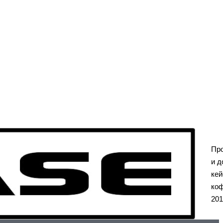
Пр
и д
кей
коф
201