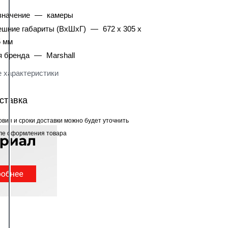
значение
—
камеры
ешние габариты (ВхШхГ)
—
672 x 305 x
5 мм
я бренда
—
Marshall
 характеристики
ставка
овия и сроки доставки можно будет уточнить
ле оформления товара