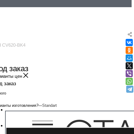
l CV620-BK4
од заказ
рианты цен
д заказ
ого
ианты изготовления
?
—
Standart