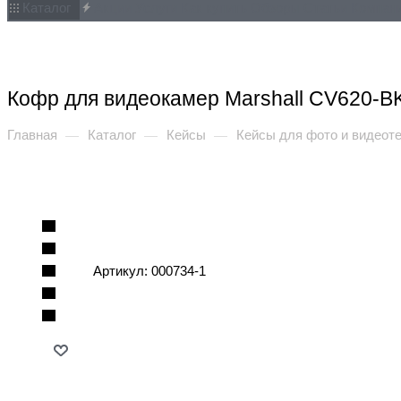
Каталог
Акции
Услуги
Как купить
Обзоры
Статьи
Компан
Кофр для видеокамер Marshall CV620-B
Главная
Каталог
Кейсы
Кейсы для фото и видеот
—
—
—
Артикул:
000734-1