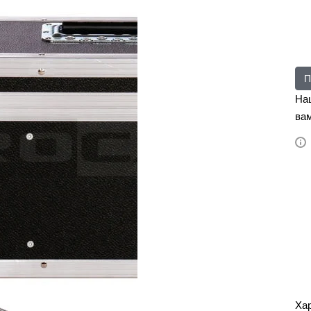
П
На
вам
Ха