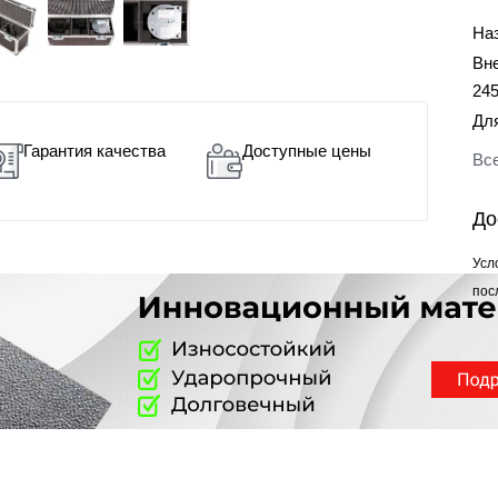
На
Вн
24
Дл
Гарантия качества
Доступные цены
Все
До
Усл
пос