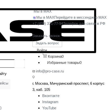
Мы в MAX
Мы в MAX
Перейдите в мессенджер MAX
+7 (499) 371-77-94
Телефон для связи в РФ
Заказать звонок
Задать вопрос
Войти
Корзина
0
Избранные товары
0
info@pro-case.ru
айту
кейсы
г. Москва, Мичуринский проспект, 6 корпус
у
3, каб. 105
Вконтакте
Instagram
)
YouTube