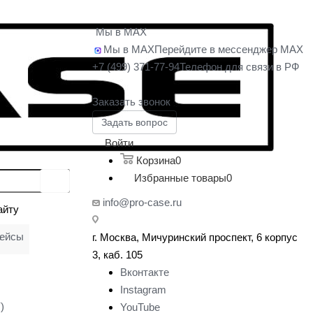
Мы в MAX
Мы в MAX
Перейдите в мессенджер MAX
+7 (499) 371-77-94
Телефон для связи в РФ
Заказать звонок
Задать вопрос
Войти
Корзина
0
Избранные товары
0
info@pro-case.ru
айту
кейсы
г. Москва, Мичуринский проспект, 6 корпус
у
3, каб. 105
Вконтакте
Instagram
)
YouTube