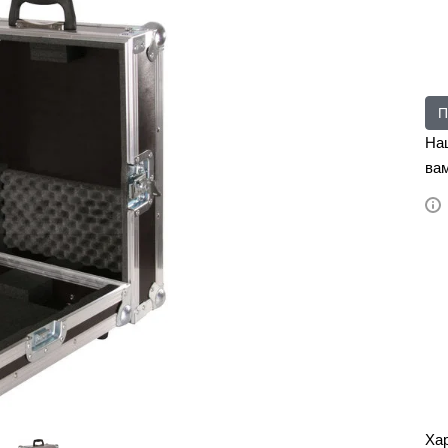
П
На
вам
Ха