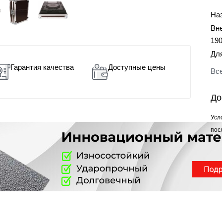
На
Вн
19
Дл
Гарантия качества
Доступные цены
Все
До
Усл
пос