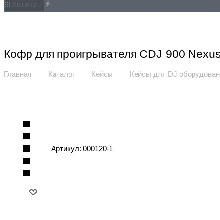
Каталог
Акции
Услуги
Как купить
Обзоры
Статьи
Компан
Кофр для проигрывателя CDJ-900 Nexu
Главная
Каталог
Кейсы
Кейсы для DJ оборудован
—
—
—
Артикул:
000120-1