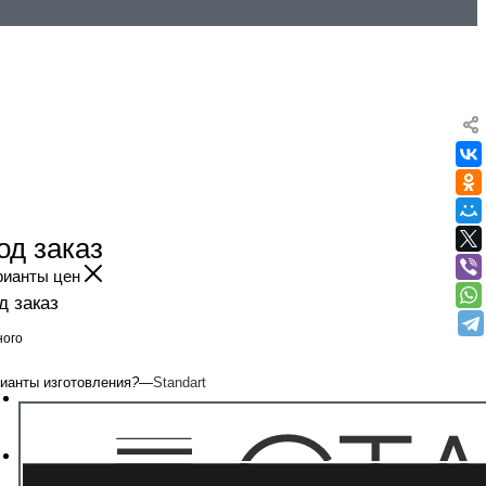
од заказ
рианты цен
д заказ
ого
ианты изготовления
?
—
Standart