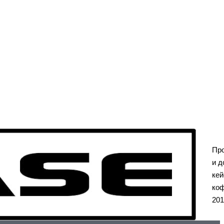
Пр
и д
кей
коф
201