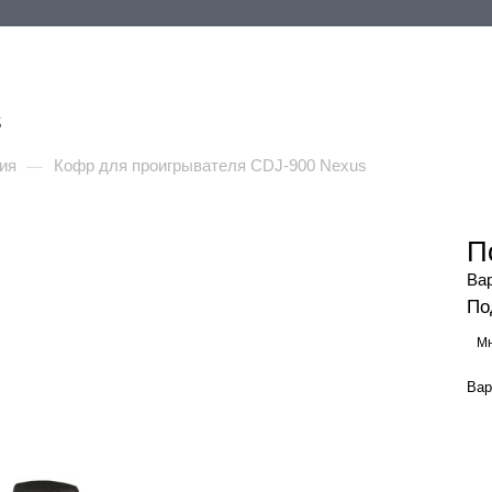
ия
Контакты
+ ЕЩЕ
s
ия
Кофр для проигрывателя CDJ-900 Nexus
—
П
Ва
По
Мн
Вар