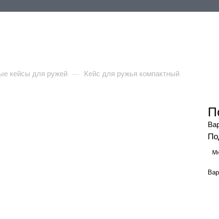
ия
Контакты
+ ЕЩЕ
е кейсы для ружей
Кейс для ружья компактный
—
П
Ва
По
Мн
Вар