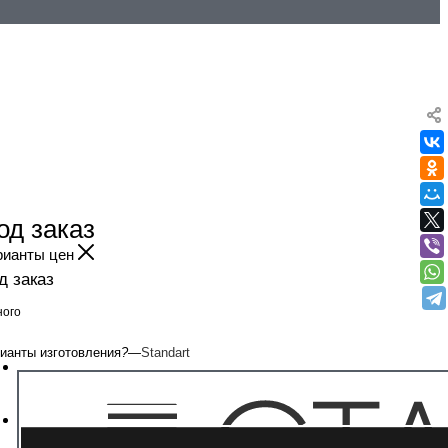
од заказ
рианты цен
д заказ
ого
ианты изготовления
?
—
Standart