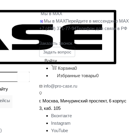
Мы в MAX
Мы в MAX
Перейдите в мессенджер MAX
+7 (499) 371-77-94
Телефон для связи в РФ
Заказать звонок
Задать вопрос
Войти
Корзина
0
Избранные товары
0
info@pro-case.ru
айту
кейсы
г. Москва, Мичуринский проспект, 6 корпус
у
3, каб. 105
Вконтакте
Instagram
)
YouTube