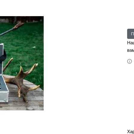
П
На
вам
Ха