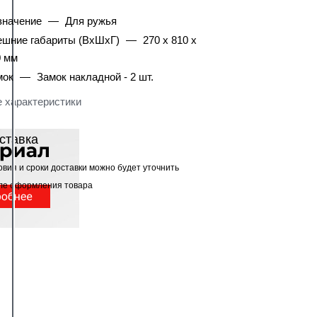
значение
—
Для ружья
ешние габариты (ВхШхГ)
—
270 х 810 х
0 мм
мок
—
Замок накладной - 2 шт.
 характеристики
ставка
овия и сроки доставки можно будет уточнить
ле оформления товара