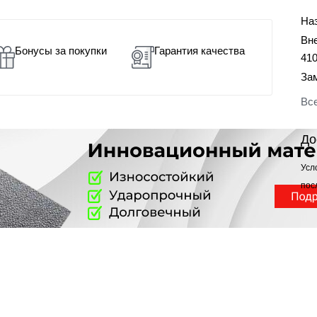
На
Вн
Бонусы за покупки
Гарантия качества
41
За
Все
До
Усл
пос