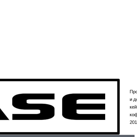
Пр
и д
кей
коф
201