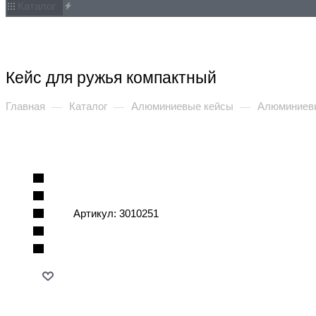
Каталог
Акции
Услуги
Как купить
Обзоры
Статьи
Компан
Кейс для ружья компактный
Главная
Каталог
Алюминиевые кейсы
Алюминиевы
—
—
—
Артикул:
3010251