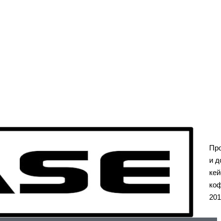
Пр
и д
кей
коф
201