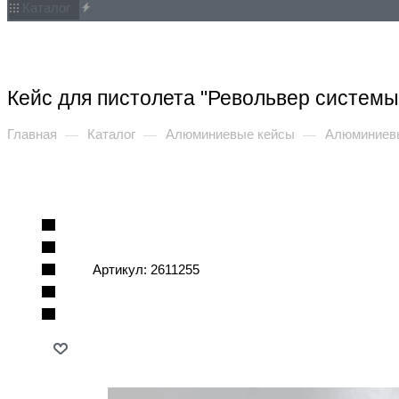
Каталог
Акции
Услуги
Как купить
Обзоры
Статьи
Компан
Кейс для пистолета "Револьвер системы
Главная
Каталог
Алюминиевые кейсы
Алюминиевы
—
—
—
Артикул:
2611255