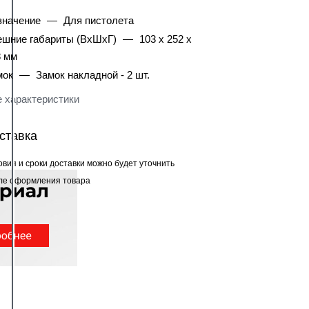
значение
—
Для пистолета
ешние габариты (ВхШхГ)
—
103 х 252 х
8 мм
мок
—
Замок накладной - 2 шт.
 характеристики
ставка
овия и сроки доставки можно будет уточнить
ле оформления товара