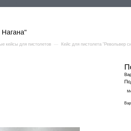
ия
Контакты
+ ЕЩЕ
 Нагана"
е кейсы для пистолетов
Кейс для пистолета "Револьвер с
—
П
Ва
По
Мн
Вар