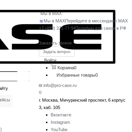
Мы в MAX
Мы в MAX
Перейдите в мессенджер MAX
+7 (499) 371-77-94
Телефон для связи в РФ
Заказать звонок
Задать вопрос
Войти
Корзина
0
Избранные товары
0
info@pro-case.ru
айту
кейсы
г. Москва, Мичуринский проспект, 6 корпус
у
3, каб. 105
Вконтакте
Instagram
)
YouTube