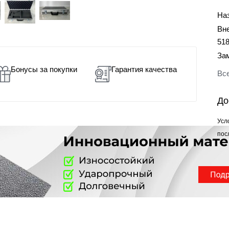
На
Вн
51
За
Бонусы за покупки
Гарантия качества
Все
До
Усл
пос