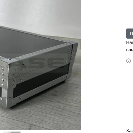
П
На
вам
Ха