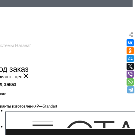
истемы Нагана"
од заказ
рианты цен
д заказ
ого
ианты изготовления
?
—
Standart