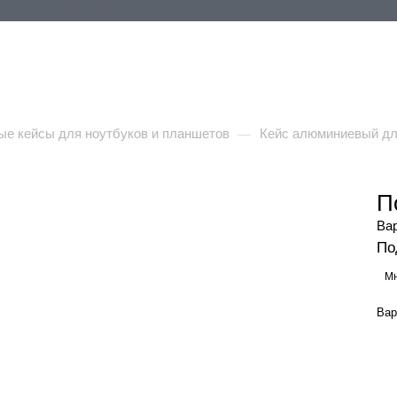
ия
Контакты
+ ЕЩЕ
е кейсы для ноутбуков и планшетов
Кейс алюминиевый дл
—
П
Ва
По
Мн
Вар