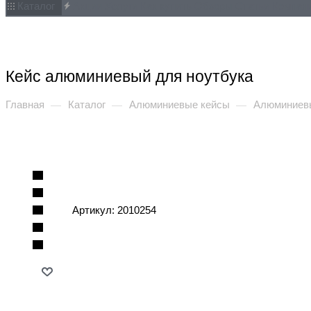
Каталог
Акции
Услуги
Как купить
Обзоры
Статьи
Компан
Кейс алюминиевый для ноутбука
Главная
Каталог
Алюминиевые кейсы
Алюминиевы
—
—
—
Артикул:
2010254