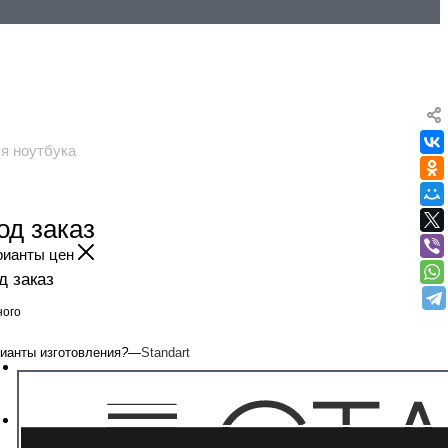
я ноутбука
од заказ
рианты цен
д заказ
ого
ианты изготовления
?
—
Standart