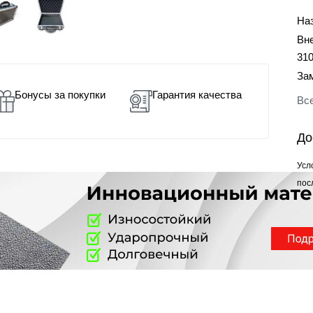
На
Вн
31
За
Бонусы за покупки
Гарантия качества
Все
До
Усл
пос