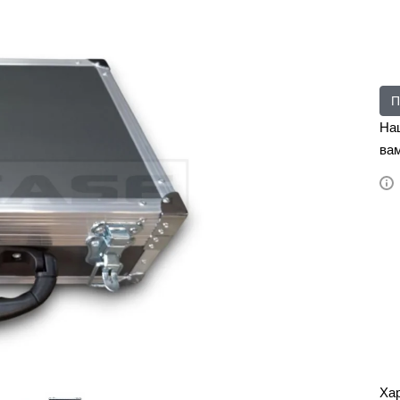
П
На
вам
Ха