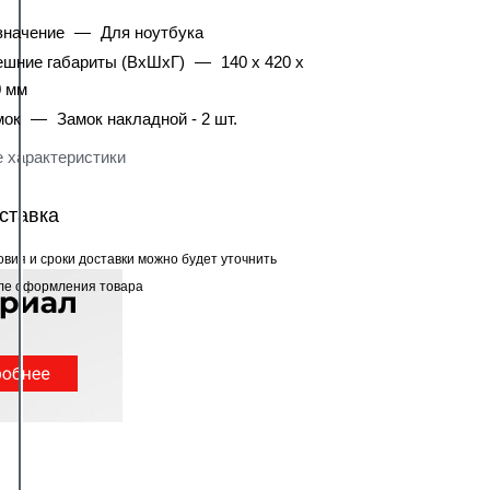
значение
—
Для ноутбука
ешние габариты (ВхШхГ)
—
140 х 420 х
0 мм
мок
—
Замок накладной - 2 шт.
 характеристики
ставка
овия и сроки доставки можно будет уточнить
ле оформления товара