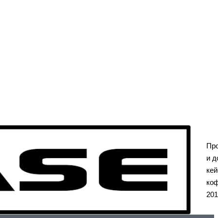
Пр
и д
кей
коф
201