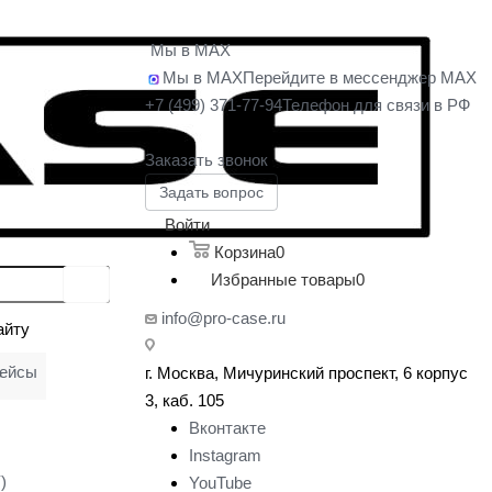
Мы в MAX
Мы в MAX
Перейдите в мессенджер MAX
+7 (499) 371-77-94
Телефон для связи в РФ
Заказать звонок
Задать вопрос
Войти
Корзина
0
Избранные товары
0
info@pro-case.ru
айту
кейсы
г. Москва, Мичуринский проспект, 6 корпус
у
3, каб. 105
Вконтакте
Instagram
)
YouTube