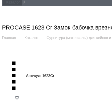
Каталог
Акции
Услуги
Как купить
Обзоры
Статьи
Компан
PROCASE 1623 Cr Замок-бабочка врезно
Главная
Каталог
Фурнитура (материалы) для кейсов и
—
—
Артикул:
1623Cr