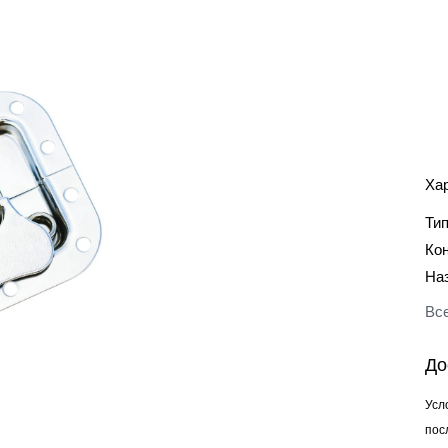
Ха
Ти
Ко
На
Все
До
Усл
пос