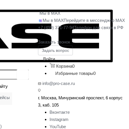
Мы в MAX
Мы в MAX
Перейдите в мессенджер MAX
+7 (499) 371-77-94
Телефон для связи в РФ
Заказать звонок
Задать вопрос
Войти
Корзина
0
Избранные товары
0
info@pro-case.ru
айту
кейсы
г. Москва, Мичуринский проспект, 6 корпус
у
3, каб. 105
Вконтакте
Instagram
)
YouTube