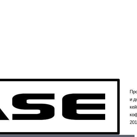
Пр
и д
кей
коф
201