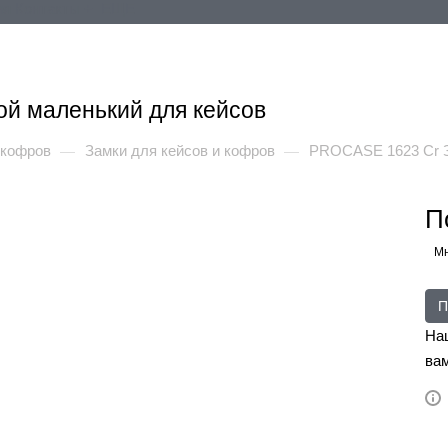
ия
Контакты
+ ЕЩЕ
й маленький для кейсов
 кофров
Замки для кейсов и кофров
PROCASE 1623 Cr З
—
—
П
Мн
П
На
вам