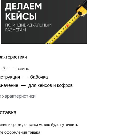
рактеристики
п
—
замок
?
нструкция
—
бабочка
значение
—
для кейсов и кофров
 характеристики
ставка
овия и сроки доставки можно будет уточнить
ле оформления товара