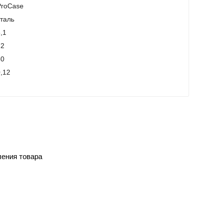
ProCase
таль
,1
72
80
,12
ления товара