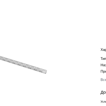
Ха
Ти
На
Пр
Все
До
Усл