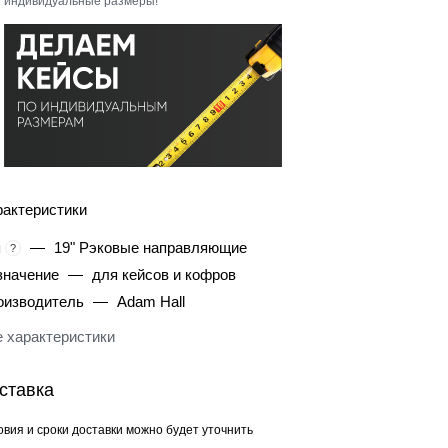
индивидуальные размеры!
рактеристики
п
—
19" Рэковые направляющие
?
значение
—
для кейсов и кофров
оизводитель
—
Adam Hall
 характеристики
ставка
овия и сроки доставки можно будет уточнить