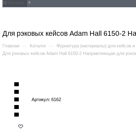
Каталог
Акции
Услуги
Как купить
Обзоры
Статьи
Компан
Для рэковых кейсов Adam Hall 6150-2 Н
Главная
Каталог
Фурнитура (материалы) для кейсов и
—
—
Для рэковых кейсов Adam Hall 6150-2 Направляющая для рэков
Артикул:
6162