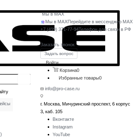
Мы в MAX
Мы в MAX
Перейдите в мессенджер MAX
+7 (499) 371-77-94
Телефон для связи в РФ
Заказать звонок
Задать вопрос
Войти
Корзина
0
Избранные товары
0
info@pro-case.ru
айту
кейсы
г. Москва, Мичуринский проспект, 6 корпус
у
3, каб. 105
Вконтакте
Instagram
)
YouTube