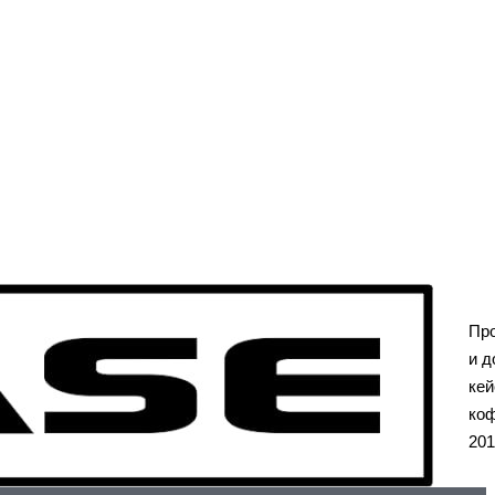
Пр
и д
кей
коф
201