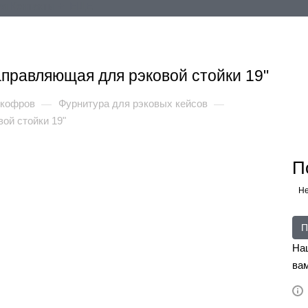
ия
Контакты
+ ЕЩЕ
аправляющая для рэковой стойки 19"
 кофров
Фурнитура для рэковых кейсов
—
—
ой стойки 19"
П
Не
П
На
вам