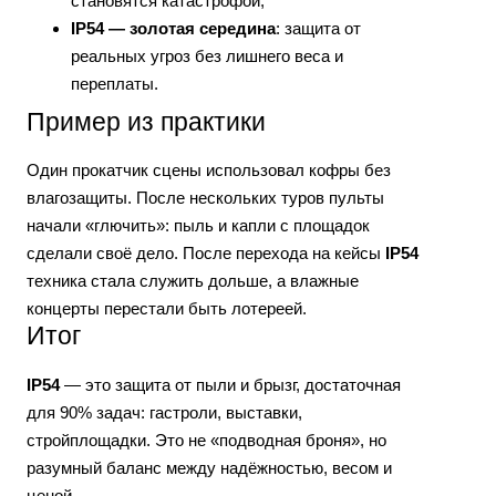
становятся катастрофой;
IP54 — золотая середина
: защита от
реальных угроз без лишнего веса и
переплаты.
Пример из практики
Один прокатчик сцены использовал кофры без
влагозащиты. После нескольких туров пульты
начали «глючить»: пыль и капли с площадок
сделали своё дело. После перехода на кейсы
IP54
техника стала служить дольше, а влажные
концерты перестали быть лотереей.
Итог
IP54
— это защита от пыли и брызг, достаточная
для 90% задач: гастроли, выставки,
стройплощадки. Это не «подводная броня», но
разумный баланс между надёжностью, весом и
ценой.